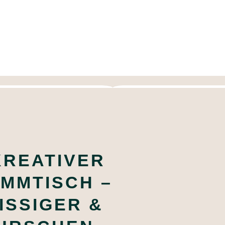
 KREATIVER
MMTISCH –
SIGER & K