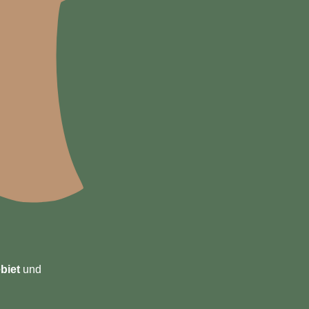
biet
und