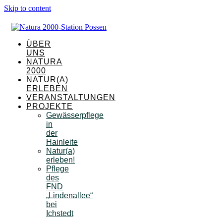
Skip to content
ÜBER
UNS
NATURA
2000
NATUR(A)
ERLEBEN
VERANSTALTUNGEN
PROJEKTE
Gewässerpflege
in
der
Hainleite
Natur(a)
erleben!
Pflege
des
FND
„Lindenallee“
bei
Ichstedt