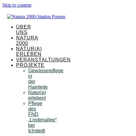
Skip to content
ÜBER
UNS
NATURA
2000
NATUR(A)
ERLEBEN
VERANSTALTUNGEN
PROJEKTE
Gewässerpflege
in
der
Hainleite
Natur(a)
erleben!
Pflege
des
FND
„Lindenallee“
bei
Ichstedt